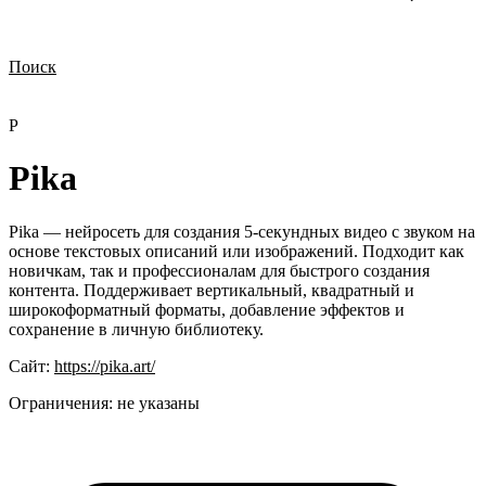
Поиск
Нужна демонстрация
Стоимость лицензий
Стоимость внедрения
Нужна поддержка по продукту
P
Pika
Pika — нейросеть для создания 5-секундных видео с звуком на
основе текстовых описаний или изображений. Подходит как
новичкам, так и профессионалам для быстрого создания
контента. Поддерживает вертикальный, квадратный и
широкоформатный форматы, добавление эффектов и
сохранение в личную библиотеку.
Сайт:
https://pika.art/
Ограничения:
не указаны