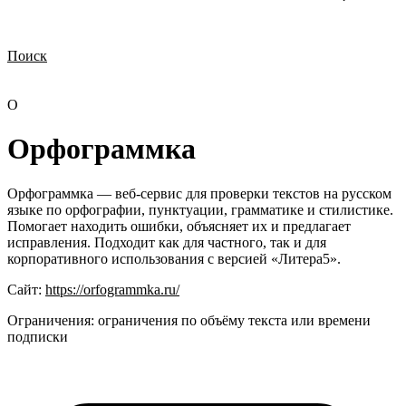
Поиск
Нужна демонстрация
Стоимость лицензий
Стоимость внедрения
Нужна поддержка по продукту
О
Орфограммка
Орфограммка — веб-сервис для проверки текстов на русском
языке по орфографии, пунктуации, грамматике и стилистике.
Помогает находить ошибки, объясняет их и предлагает
исправления. Подходит как для частного, так и для
корпоративного использования с версией «Литера5».
Сайт:
https://orfogrammka.ru/
Ограничения:
ограничения по объёму текста или времени
подписки