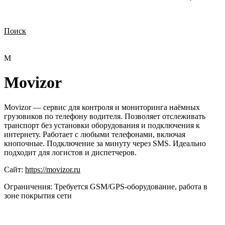
Поиск
Нужна демонстрация
Стоимость лицензий
Стоимость внедрения
Нужна поддержка по продукту
M
Movizor
Movizor — сервис для контроля и мониторинга наёмных
грузовиков по телефону водителя. Позволяет отслеживать
транспорт без установки оборудования и подключения к
интернету. Работает с любыми телефонами, включая
кнопочные. Подключение за минуту через SMS. Идеально
подходит для логистов и диспетчеров.
Сайт:
https://movizor.ru
Ограничения:
Требуется GSM/GPS‑оборудование, работа в
зоне покрытия сети