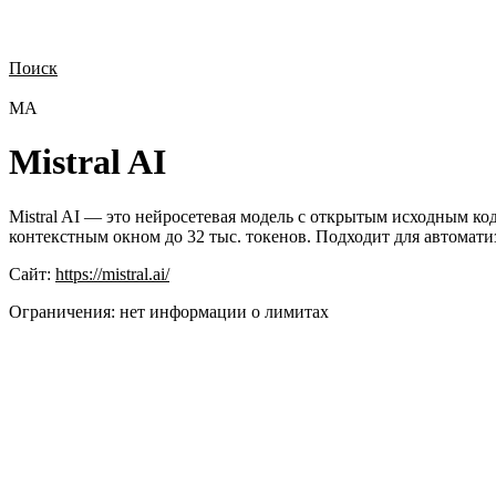
Поиск
Нужна демонстрация
Стоимость лицензий
Стоимость внедрения
Н
MA
Mistral AI
Mistral AI — это нейросетевая модель с открытым исходным к
контекстным окном до 32 тыс. токенов. Подходит для автомат
Сайт:
https://mistral.ai/
Ограничения:
нет информации о лимитах