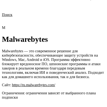
Поиск
Нужна демонстрация
Стоимость лицензий
Стоимость внедрения
Нужна поддержка по продукту
M
Malwarebytes
Malwarebytes — это современное решение для
кибербезопасности, обеспечивающее защиту устройств на
Windows, Mac, Android и iOS. Программа эффективно
блокирует вредоносное ПО, шпионские программы и атаки
хакеров в реальном времени благодаря передовым
технологиям, включая ИИ и поведенческий анализ. Подходит
как для домашнего использования, так и для бизнеса.
Сайт:
https://ru.malwarebytes.com/
Ограничения:
ограничения зависят от выбранного плана
подписки