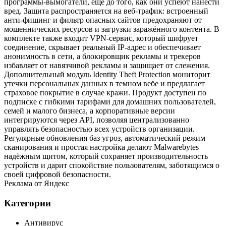
программы‑вымогатели, ещё до того, как они успеют нанести
вред. Защита распространяется на веб‑трафик: встроенный
анти‑фишинг и фильтр опасных сайтов предохраняют от
мошеннических ресурсов и загрузки заражённого контента. В
комплекте также входит VPN‑сервис, который шифрует
соединение, скрывает реальный IP‑адрес и обеспечивает
анонимность в сети, а блокировщик рекламы и трекеров
избавляет от навязчивой рекламы и защищает от слежения.
Дополнительный модуль Identity Theft Protection мониторит
утечки персональных данных в темном вебе и предлагает
страховое покрытие в случае кражи. Продукт доступен по
подписке с гибкими тарифами для домашних пользователей,
семей и малого бизнеса, а корпоративные версии
интегрируются через API, позволяя централизованно
управлять безопасностью всех устройств организации.
Регулярные обновления баз угроз, автоматический режим
сканирования и простая настройка делают Malwarebytes
надёжным щитом, который сохраняет производительность
устройств и дарит спокойствие пользователям, заботящимся о
своей цифровой безопасности.
Реклама от Яндекс
Категории
Антивирус