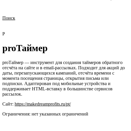
Поиск
Нужна демонстрация
Стоимость лицензий
Стоимость внедрения
Нужна поддержка по продукту
P
proТаймер
proТаймер — инструмент для создания таймеров обратного
отсчёта на сайте и в email-рассылках. Подходит для акций до
даты, перезапускающихся кампаний, отсчёта времени с
момента посещения страницы, открытия письма или
подписки. Адаптирован под мобильные устройства и
поддерживает HTML-вставку в большинстве сервисов
рассылок.
Сайт:
https://makedreamprofits.ru/pt/
Ограничения:
нет указанных ограничений