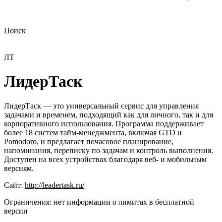
Поиск
Нужна демонстрация
Стоимость лицензий
Стоимость внедрения
Нужна поддержка по продукту
ЛТ
ЛидерТаск
ЛидерТаск — это универсальный сервис для управления
задачами и временем, подходящий как для личного, так и для
корпоративного использования. Программа поддерживает
более 18 систем тайм-менеджмента, включая GTD и
Pomodoro, и предлагает почасовое планирование,
напоминания, переписку по задачам и контроль выполнения.
Доступен на всех устройствах благодаря веб- и мобильным
версиям.
Сайт:
http://leadertask.ru/
Ограничения:
нет информации о лимитах в бесплатной
версии