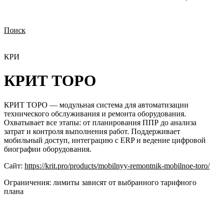
Поиск
Нужна демонстрация
Стоимость лицензий
Стоимость внедрения
Нужна поддержка по продукту
КРИ
КРИТ ТОРО
КРИТ ТОРО — модульная система для автоматизации
технического обслуживания и ремонта оборудования.
Охватывает все этапы: от планирования ППР до анализа
затрат и контроля выполнения работ. Поддерживает
мобильный доступ, интеграцию с ERP и ведение цифровой
биографии оборудования.
Сайт:
https://krit.pro/products/mobilnyy-remontnik-mobilnoe-toro/
Ограничения:
лимиты зависят от выбранного тарифного
плана