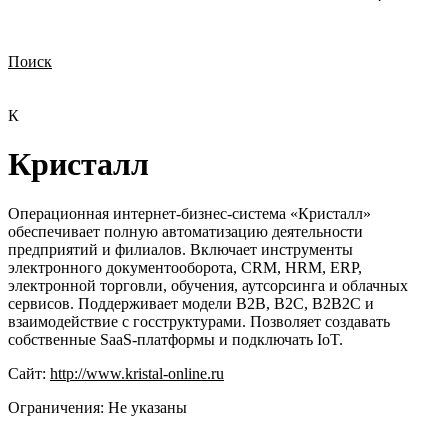
Поиск
Нужна демонстрация
Стоимость лицензий
Стоимость внедрения
Нужна поддержка по продукту
К
Кристалл
Операционная интернет-бизнес-система «Кристалл»
обеспечивает полную автоматизацию деятельности
предприятий и филиалов. Включает инструменты
электронного документооборота, CRM, HRM, ERP,
электронной торговли, обучения, аутсорсинга и облачных
сервисов. Поддерживает модели B2B, B2C, B2B2C и
взаимодействие с госструктурами. Позволяет создавать
собственные SaaS-платформы и подключать IoT.
Сайт:
http://www.kristal-online.ru
Ограничения:
Не указаны