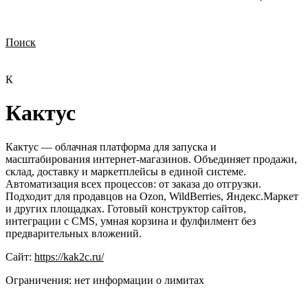
Поиск
Нужна демонстрация
Стоимость лицензий
Стоимость внедрения
Нужна поддержка по продукту
К
Кактус
Кактус — облачная платформа для запуска и
масштабирования интернет-магазинов. Объединяет продажи,
склад, доставку и маркетплейсы в единой системе.
Автоматизация всех процессов: от заказа до отгрузки.
Подходит для продавцов на Ozon, WildBerries, Яндекс.Маркет
и других площадках. Готовый конструктор сайтов,
интеграции с CMS, умная корзина и фулфилмент без
предварительных вложений.
Сайт:
https://kak2c.ru/
Ограничения:
нет информации о лимитах