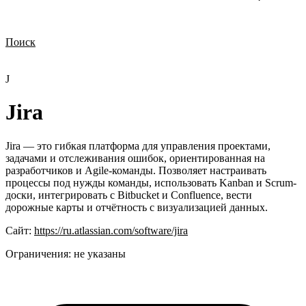
Поиск
Нужна демонстрация
Стоимость лицензий
Стоимость внедрения
Нужна поддержка по продукту
J
Jira
Jira — это гибкая платформа для управления проектами,
задачами и отслеживания ошибок, ориентированная на
разработчиков и Agile-команды. Позволяет настраивать
процессы под нужды команды, использовать Kanban и Scrum-
доски, интегрировать с Bitbucket и Confluence, вести
дорожные карты и отчётность с визуализацией данных.
Сайт:
https://ru.atlassian.com/software/jira
Ограничения:
не указаны