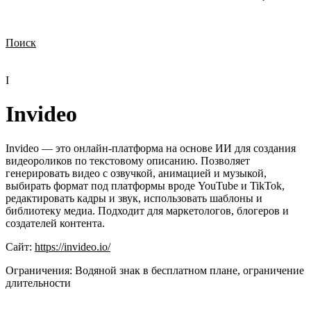
Поиск
Нужна демонстрация
Стоимость лицензий
Стоимость внедрения
Нужна поддержка по продукту
I
Invideo
Invideo — это онлайн-платформа на основе ИИ для создания
видеороликов по текстовому описанию. Позволяет
генерировать видео с озвучкой, анимацией и музыкой,
выбирать формат под платформы вроде YouTube и TikTok,
редактировать кадры и звук, использовать шаблоны и
библиотеку медиа. Подходит для маркетологов, блогеров и
создателей контента.
Сайт:
https://invideo.io/
Ограничения:
Водяной знак в бесплатном плане, ограничение
длительности