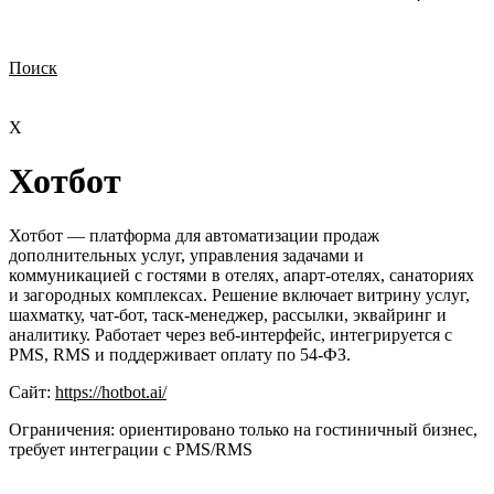
Поиск
Нужна демонстрация
Стоимость лицензий
Стоимость внедрения
Нужна поддержка по продукту
Х
Хотбот
Хотбот — платформа для автоматизации продаж
дополнительных услуг, управления задачами и
коммуникацией с гостями в отелях, апарт-отелях, санаториях
и загородных комплексах. Решение включает витрину услуг,
шахматку, чат-бот, таск-менеджер, рассылки, эквайринг и
аналитику. Работает через веб-интерфейс, интегрируется с
PMS, RMS и поддерживает оплату по 54-ФЗ.
Сайт:
https://hotbot.ai/
Ограничения:
ориентировано только на гостиничный бизнес,
требует интеграции с PMS/RMS