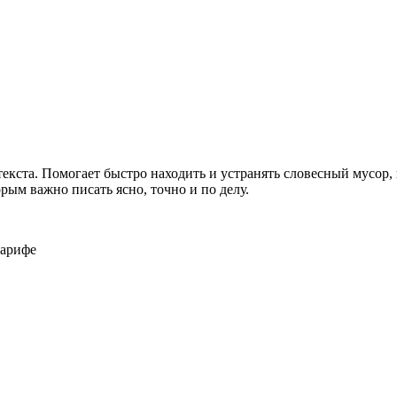
ужна поддержка по продукту
екста. Помогает быстро находить и устранять словесный мусор,
рым важно писать ясно, точно и по делу.
тарифе