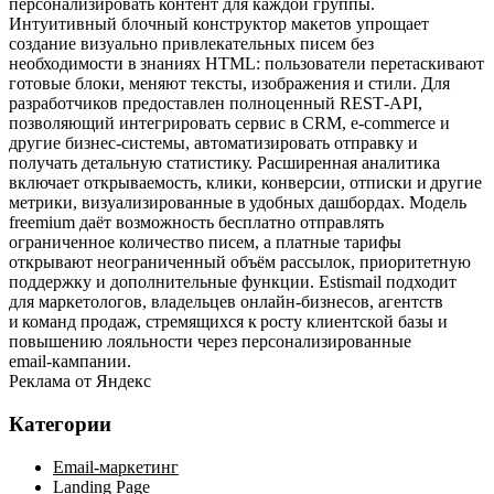
персонализировать контент для каждой группы.
Интуитивный блочный конструктор макетов упрощает
создание визуально привлекательных писем без
необходимости в знаниях HTML: пользователи перетаскивают
готовые блоки, меняют тексты, изображения и стили. Для
разработчиков предоставлен полноценный REST‑API,
позволяющий интегрировать сервис в CRM, e‑commerce и
другие бизнес‑системы, автоматизировать отправку и
получать детальную статистику. Расширенная аналитика
включает открываемость, клики, конверсии, отписки и другие
метрики, визуализированные в удобных дашбордах. Модель
freemium даёт возможность бесплатно отправлять
ограниченное количество писем, а платные тарифы
открывают неограниченный объём рассылок, приоритетную
поддержку и дополнительные функции. Estismail подходит
для маркетологов, владельцев онлайн‑бизнесов, агентств
и команд продаж, стремящихся к росту клиентской базы и
повышению лояльности через персонализированные
email‑кампании.
Реклама от Яндекс
Категории
Email-маркетинг
Landing Page