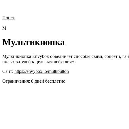
Поиск
Нужна демонстрация
Стоимость лицензий
Стоимость внедрения
Н
М
Мультикнопка
Мультикнопка Envybox объединяет способы связи, соцсети, га
пользователей к целевым действиям.
Сайт:
https://envybox.io/multibutton
Ограничения:
8 дней бесплатно