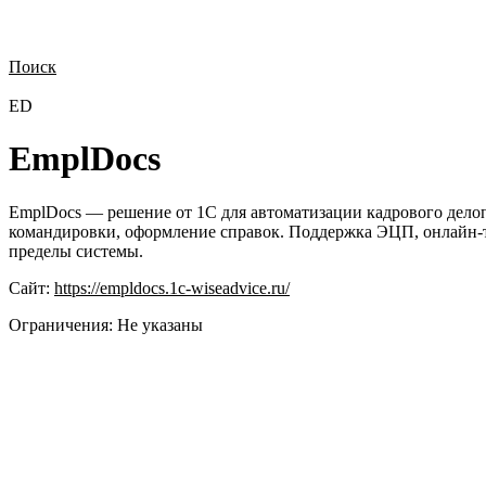
Поиск
Нужна демонстрация
Стоимость лицензий
Стоимость внедрения
Н
ED
EmplDocs
EmplDocs — решение от 1С для автоматизации кадрового делоп
командировки, оформление справок. Поддержка ЭЦП, онлайн-т
пределы системы.
Сайт:
https://empldocs.1c-wiseadvice.ru/
Ограничения:
Не указаны