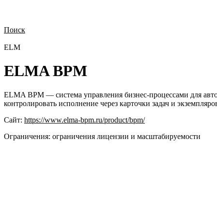
Поиск
Нужна демонстрация
Стоимость лицензий
Стоимость внедрения
Н
ELM
ELMA BPM
ELMA BPM — система управления бизнес-процессами для автом
контролировать исполнение через карточки задач и экземпляро
Сайт:
https://www.elma-bpm.ru/product/bpm/
Ограничения:
ограничения лицензии и масштабируемости