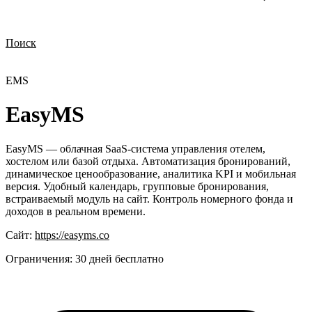
Поиск
Нужна демонстрация
Стоимость лицензий
Стоимость внедрения
Нужна поддержка по продукту
EMS
EasyMS
EasyMS — облачная SaaS-система управления отелем,
хостелом или базой отдыха. Автоматизация бронирований,
динамическое ценообразование, аналитика KPI и мобильная
версия. Удобный календарь, групповые бронирования,
встраиваемый модуль на сайт. Контроль номерного фонда и
доходов в реальном времени.
Сайт:
https://easyms.co
Ограничения:
30 дней бесплатно