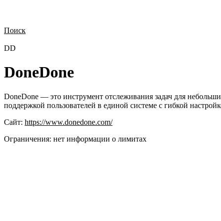
Поиск
Нужна демонстрация
Стоимость лицензий
Стоимость внедрения
Н
DD
DoneDone
DoneDone — это инструмент отслеживания задач для небольших
поддержкой пользователей в единой системе с гибкой настро
Сайт:
https://www.donedone.com/
Ограничения:
нет информации о лимитах