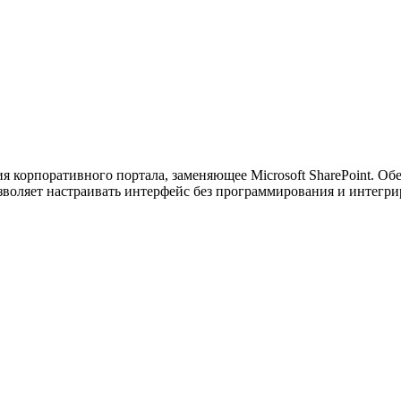
ужна поддержка по продукту
я корпоративного портала, заменяющее Microsoft SharePoint. О
зволяет настраивать интерфейс без программирования и интегр