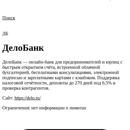
Поиск
Нужна демонстрация
Стоимость лицензий
Стоимость внедрения
Нужна поддержка по продукту
ДБ
ДелоБанк
ДелоБанк — онлайн-банк для предпринимателей и юрлиц с
быстрым открытием счёта, встроенной облачной
бухгалтерией, бесплатными консультациями, электронной
подписью и зарплатными картами с кэшбэком. Поддержка
налоговой отчётности, депозиты до 270 дней под 6,5% и
проверка контрагентов.
Сайт:
https://delo.ru/
Ограничения:
нет информации о лимитах