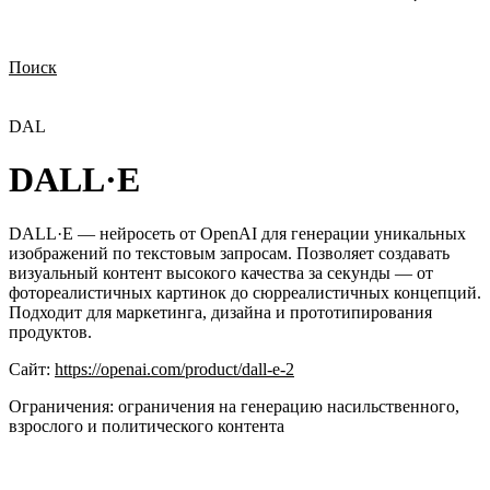
Поиск
Нужна демонстрация
Стоимость лицензий
Стоимость внедрения
Нужна поддержка по продукту
DAL
DALL·E
DALL·E — нейросеть от OpenAI для генерации уникальных
изображений по текстовым запросам. Позволяет создавать
визуальный контент высокого качества за секунды — от
фотореалистичных картинок до сюрреалистичных концепций.
Подходит для маркетинга, дизайна и прототипирования
продуктов.
Сайт:
https://openai.com/product/dall-e-2
Ограничения:
ограничения на генерацию насильственного,
взрослого и политического контента