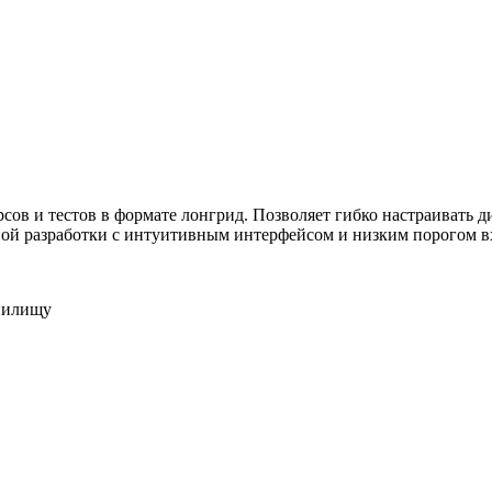
ужна поддержка по продукту
урсов и тестов в формате лонгрид. Позволяет гибко настраивать
ной разработки с интуитивным интерфейсом и низким порогом в
анилищу