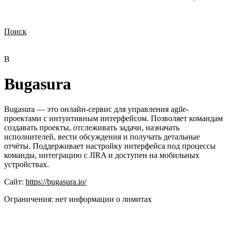
Поиск
Нужна демонстрация
Стоимость лицензий
Стоимость внедрения
Нужна поддержка по продукту
B
Bugasura
Bugasura — это онлайн-сервис для управления agile-
проектами с интуитивным интерфейсом. Позволяет командам
создавать проекты, отслеживать задачи, назначать
исполнителей, вести обсуждения и получать детальные
отчёты. Поддерживает настройку интерфейса под процессы
команды, интеграцию с JIRA и доступен на мобильных
устройствах.
Сайт:
https://bugasura.io/
Ограничения:
нет информации о лимитах