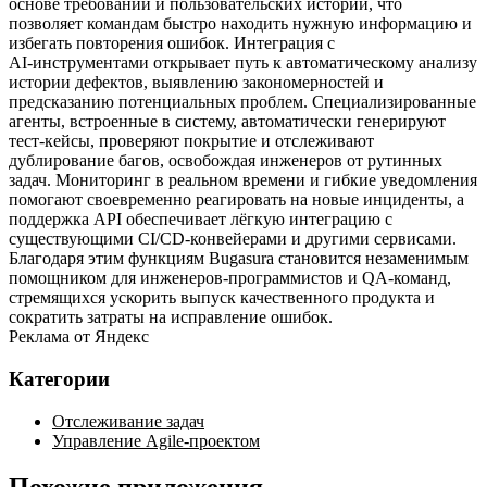
основе требований и пользовательских историй, что
позволяет командам быстро находить нужную информацию и
избегать повторения ошибок. Интеграция с
AI‑инструментами открывает путь к автоматическому анализу
истории дефектов, выявлению закономерностей и
предсказанию потенциальных проблем. Специализированные
агенты, встроенные в систему, автоматически генерируют
тест‑кейсы, проверяют покрытие и отслеживают
дублирование багов, освобождая инженеров от рутинных
задач. Мониторинг в реальном времени и гибкие уведомления
помогают своевременно реагировать на новые инциденты, а
поддержка API обеспечивает лёгкую интеграцию с
существующими CI/CD‑конвейерами и другими сервисами.
Благодаря этим функциям Bugasura становится незаменимым
помощником для инженеров‑программистов и QA‑команд,
стремящихся ускорить выпуск качественного продукта и
сократить затраты на исправление ошибок.
Реклама от Яндекс
Категории
Отслеживание задач
Управление Agile-проектом
Похожие приложения