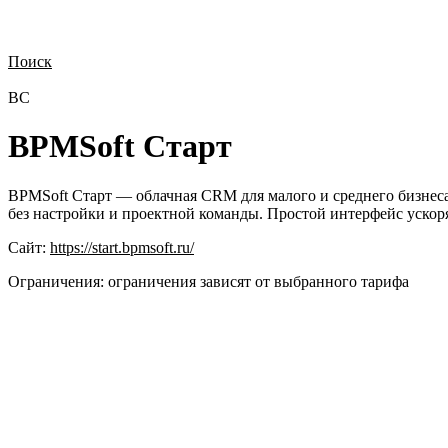
Поиск
Нужна демонстрация
Стоимость лицензий
Стоимость внедрения
Н
BС
BPMSoft Старт
BPMSoft Старт — облачная CRM для малого и среднего бизнеса
без настройки и проектной команды. Простой интерфейс ускоря
Сайт:
https://start.bpmsoft.ru/
Ограничения:
ограничения зависят от выбранного тарифа